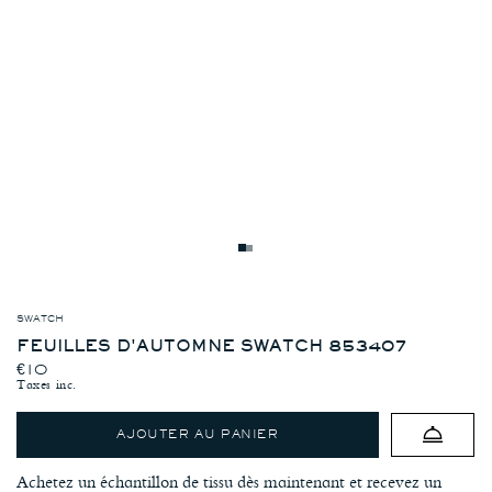
Autumn
Autumn
Leaves
Leaves
Swatch
Swatch
853407
853407
SWATCH
FEUILLES D'AUTOMNE SWATCH 853407
PRIX HABITUEL
€10
Taxes inc.
AJOUTER AU PANIER
Achetez un échantillon de tissu dès maintenant et recevez un